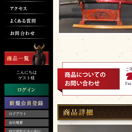
ご
こんにちは
☎
ゲスト様
Fax
ログアウト
会社概要
特定商取引法の表記