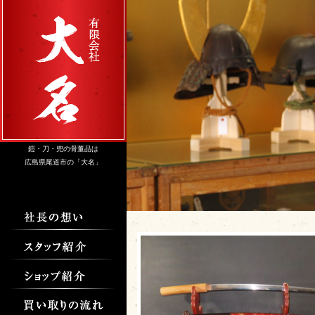
鎧・刀・兜の骨董品は
広島県尾道市の「大名」