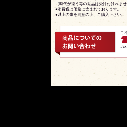
（時代が違う等の返品は受け付けれませ
●消費税は価格に含まれております。
●以上の事を同意の上、ご購入下さい。
ご
☎
Fax