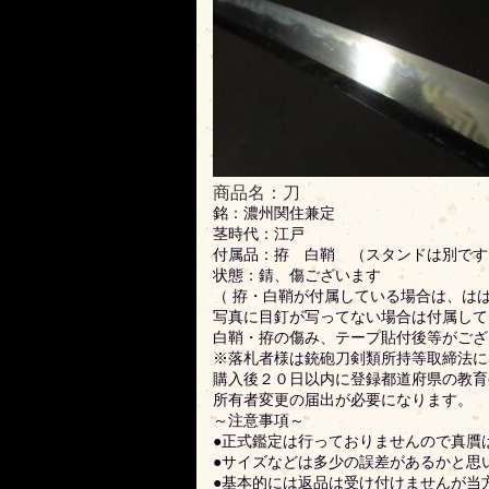
商品名：刀
銘：濃州関住兼定
茎時代：江戸
付属品：拵 白鞘 （スタンドは別です
状態：錆、傷ございます
（ 拵・白鞘が付属している場合は、は
写真に目釘が写ってない場合は付属して
白鞘・拵の傷み、テープ貼付後等がござ
※落札者様は銃砲刀剣類所持等取締法に
購入後２０日以内に登録都道府県の教育
所有者変更の届出が必要になります。
～注意事項～
●正式鑑定は行っておりませんので真贋
●サイズなどは多少の誤差があるかと思
●基本的には返品は受け付けませんが当