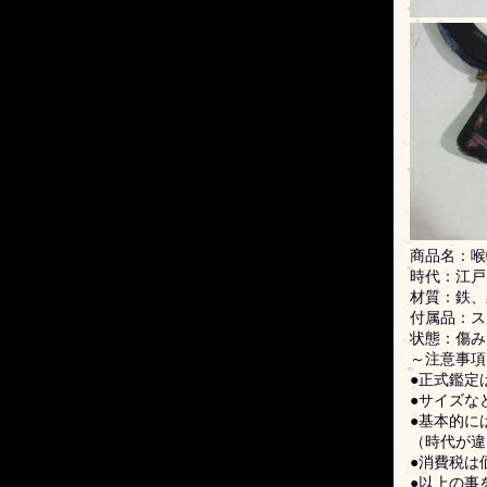
商品名：喉
時代：江戸
材質：鉄、
付属品：ス
状態：傷み
～注意事項
●正式鑑定
●サイズな
●基本的に
（時代が違
●消費税は
●以上の事