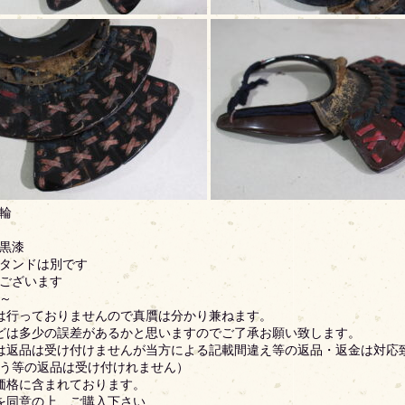
輪
黒漆
タンドは別です
ございます
～
は行っておりませんので真贋は分かり兼ねます。
どは多少の誤差があるかと思いますのでご了承お願い致します。
は返品は受け付けませんが当方による記載間違え等の返品・返金は対応
う等の返品は受け付けれません）
価格に含まれております。
を同意の上、ご購入下さい