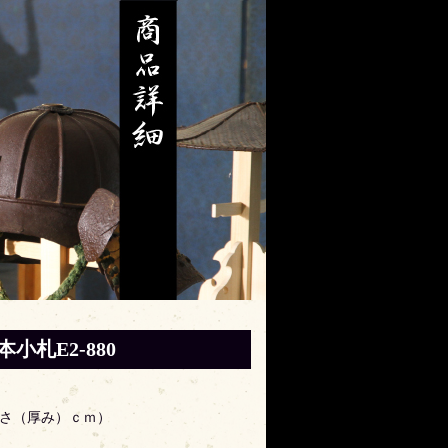
小札E2-880
高さ（厚み）ｃｍ）