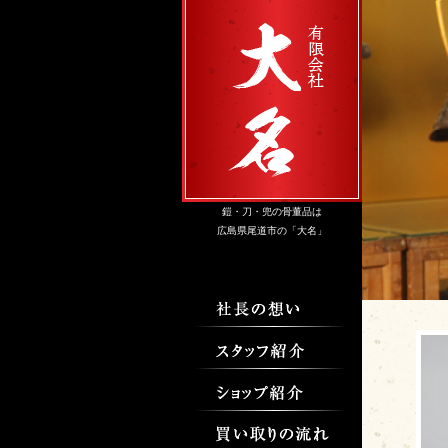
鎧・刀・兜の骨董品は
広島県尾道市の「大名」