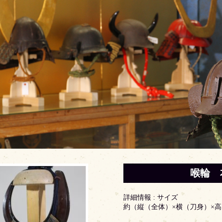
喉輪 本
詳細情報 : サイズ
約（縦（全体）×横（刀身）×