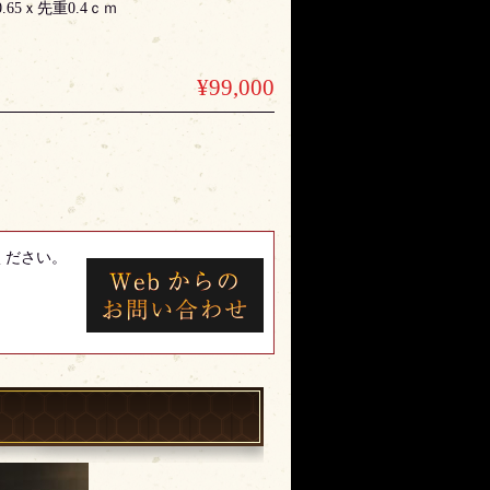
×元重0.65ｘ先重0.4ｃｍ
¥99,000
ください。