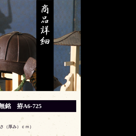
銘 拵A6-725
高さ（厚み）ｃｍ）