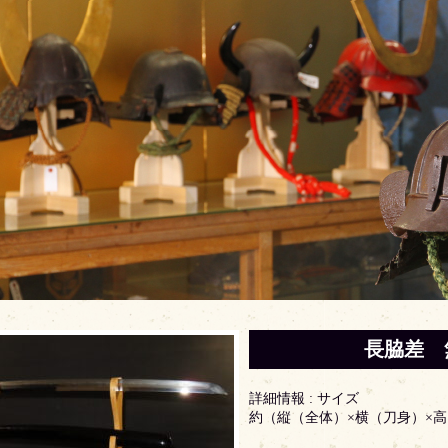
長脇差 無
詳細情報 : サイズ
約（縦（全体）×横（刀身）×