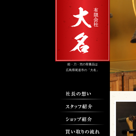
鎧・刀・兜の骨董品は
広島県尾道市の「大名」