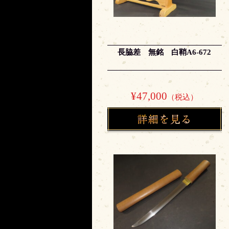
長脇差 無銘 白鞘A6-672
¥47,000
（税込）