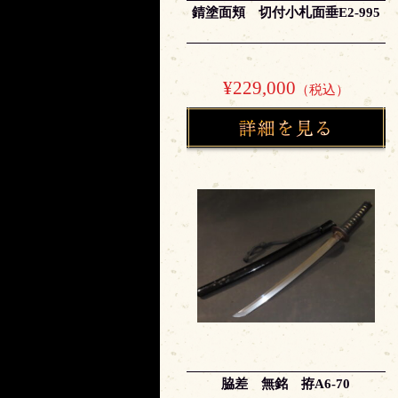
錆塗面頬 切付小札面垂E2-995
¥229,000
（税込）
脇差 無銘 拵A6-70