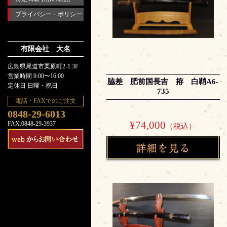
プライバシー・ポリシー
有限会社 大名
広島県尾道市栗原町2-1 3F
営業時間 9:00〜16:00
脇差 肥前国長吉 拵 白鞘A6-
定休日 日曜・祝日
735
電話・FAXでのご注文
0848-29-6013
¥74,000
FAX:0848-29-3937
（税込）