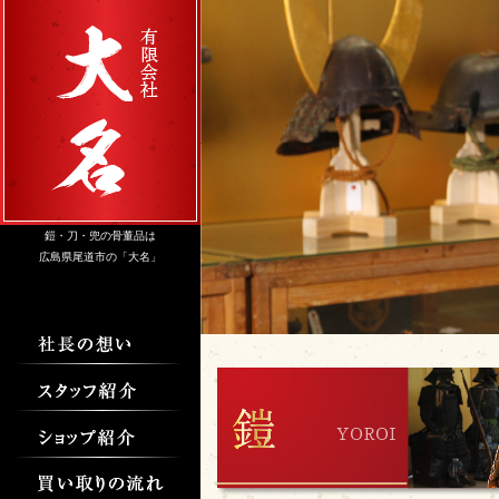
鎧・刀・兜の骨董品は
広島県尾道市の「大名」